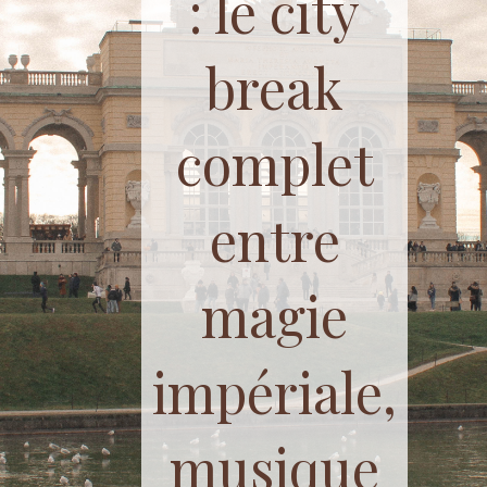
: le city
break
complet
entre
magie
impériale,
musique