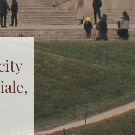
city
ale,